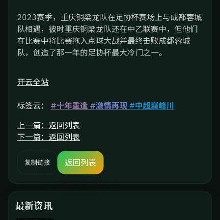
2023赛季，重庆铜梁龙队在足协杯赛场上与成都蓉城
队相遇，彼时重庆铜梁龙队还在中乙联赛中，但他们
在比赛中将比赛拖入点球大战并最终击败成都蓉城
队，创造了那一年的足协杯最大冷门之一。
开云全站
标签云：
#十年重逢
#激情再现
#中超巅峰川
上一篇：返回列表
下一篇：返回列表
返回列表
复制链接
最新资讯