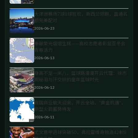
大洋洲赛场7球8球狂欢，新西兰领跑，直通名
额完美配对
2026-06-23
奉献荣光熠熠生辉——高校志愿者彰显亚冬会
青春活力
2026-06-13
身高不足一米八，篮球路漫漫开云代理：徐杰
揭秘泪与汗交织的童年篮球时光
2026-06-12
我国商业航天迎来，开云全站，“黄金机遇”，
新型火箭蓄势待发
2026-06-11
尤文意甲进球突破50，弗拉霍维奇独造42射8