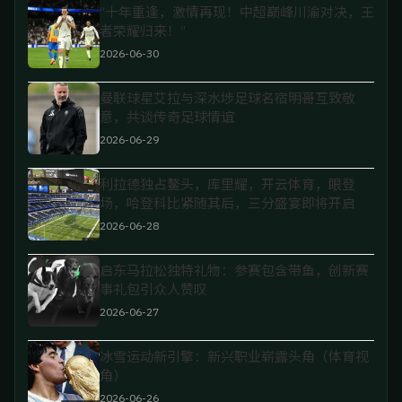
“十年重逢，激情再现！中超巅峰川渝对决，王
者荣耀归来！”
2026-06-30
曼联球星艾拉与深水埗足球名宿明哥互致敬
意，共谈传奇足球情谊
2026-06-29
利拉德独占鳌头，库里耀，开云体育，眼登
场，哈登科比紧随其后，三分盛宴即将开启
2026-06-28
启东马拉松独特礼物：参赛包含带鱼，创新赛
事礼包引众人赞叹
2026-06-27
冰雪运动新引擎：新兴职业崭露头角（体育视
角）
2026-06-26