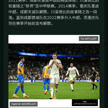
2011赛季，成都队重返中超后再度降级，川渝德比的
较量随之“移师”至中甲联赛。2014赛季，重庆队重返
中超，成都天诚队解散，川渝德比的故事随之告一段
落。直到成都蓉城队在2022赛季升入中超，而重庆队
则在赛季开始前宣布解散。