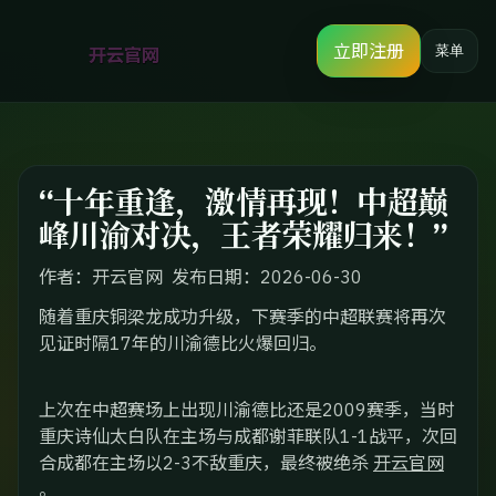
立即注册
菜单
“十年重逢，激情再现！中超巅
峰川渝对决，王者荣耀归来！”
作者：开云官网 发布日期：2026-06-30
随着重庆铜梁龙成功升级，下赛季的中超联赛将再次
见证时隔17年的川渝德比火爆回归。
上次在中超赛场上出现川渝德比还是2009赛季，当时
重庆诗仙太白队在主场与成都谢菲联队1-1战平，次回
合成都在主场以2-3不敌重庆，最终被绝杀
开云官网
。