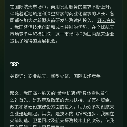
在国际航天市场中，商用发射服务的需求不断上升，
伴随着近地轨道和深空探索的商业化需求的增长，各
国都在加大对新型火箭研发与测试的投入，
开云官网
。我国凭借技术创新和成本控制的优势，在全球航天
市场竞争中积极进取，这一市场同样为国内航天企业
提供了难得的发展机会。
➿
关键词：商业航天、新型火箭、国际市场竞争
那么，我国商业航天的“黄金机遇期”具体意味着什
么？首先，是政府及政策的大力扶持，尤其在资金、
政策和基础设施建设方面的投入，助力众多初创航天
企业迅速崛起。其次，是技术的飞跃式进步，我国在
火箭制造、卫星回收及航天探测技术上的突破，使我