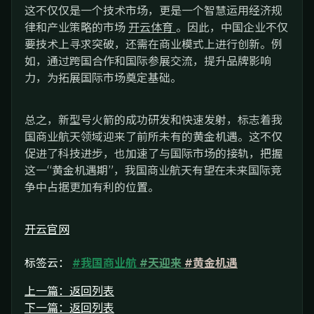
这不仅仅是一个技术市场，更是一个智慧运用经济规
律和产业策略的市场
开云体育
。因此，中国企业不仅
要技术上寻求突破，还需在商业模式上进行创新。例
如，通过跨国合作和国际参展交流，提升品牌影响
力，为拓展国际市场奠定基础。
总之，新型号火箭的成功研发和快速发射，标志着我
国商业航天领域迎来了前所未有的黄金机遇。这不仅
促进了科技进步，也加速了与国际市场的接轨，把握
这一“黄金机遇期”，我国商业航天有望在未来国际竞
争中占据更加有利的位置。
开云官网
标签云：
#我国商业航
#天迎来
#黄金机遇
上一篇：返回列表
下一篇：返回列表