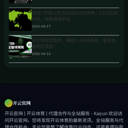
40岁C罗收入登顶全球运动员榜单，18亿巨资
夺冠，梅西紧随步伐
2026-04-17
哈兰德锁定胜局，曼城1-0逆转热刺，重返英
超前四宝座！
2026-04-16
开云官网
开云官网 | 开云体育 | 代理合作与全站服务 - Kaiyun 欢迎访
问开云官网，您将发现开云体育的最新资讯、全站服务与代
理合作机会。无论您是想了解体育行业动态，还是希望与我