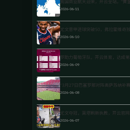
我国商业航天迎来，开云全站，“黄
2026-06-11
尤文意甲进球突破50，弗拉霍维奇独
2026-06-10
罗助力葡萄牙队，开云体育，达成第
2026-06-09
“3月27日巴塞罗那对阵奥萨苏纳补赛
2026-06-08
尤文夺冠，莫塔刷新执教，开云官网
2026-06-07