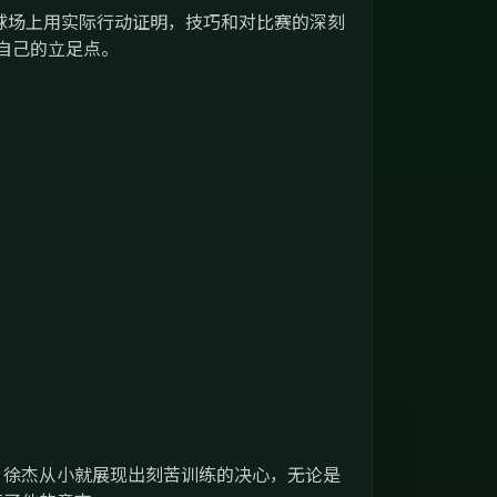
球场上用实际行动证明，技巧和对比赛的深刻
自己的立足点。
。徐杰从小就展现出刻苦训练的决心，无论是