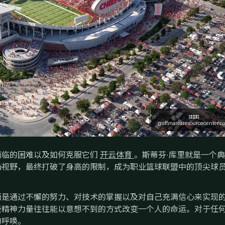
面临的困难以及如何克服它们
开云体育
。斯蒂芬·库里就是一个
场视野，最终打破了身高的限制，成为职业篮球联盟中的顶尖球
而是通过不懈的努力、对技术的掌握以及对自己充满信心来实现
些精神力量往往能以意想不到的方式改变一个人的命运。对于任
的呼唤。