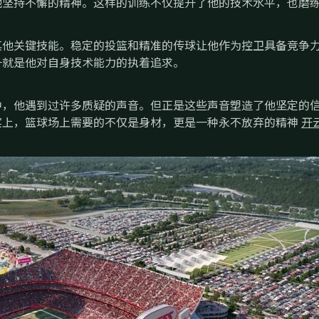
他坚持不懈的精神。这样的训练不仅提升了他的技术水平，也磨
其他关键技能。稳定的投篮和精准的传球让他作为控卫具备竞争
一就是他对自身技术能力的执着追求。
中，他遇到过许多质疑的声音。但正是这些声音塑造了他坚定的
实上，篮球场上需要的不仅是身材，更是一种永不放弃的精神
开