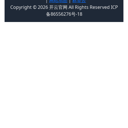
|
网站地图
|
标签云
Copyright © 2026 开云官网 All Rights Reserved ICP
备86556276号-18